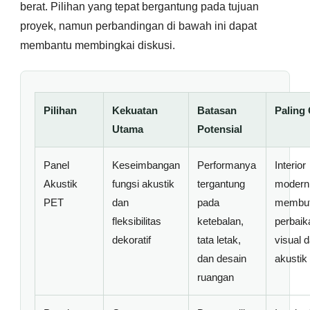
berat. Pilihan yang tepat bergantung pada tujuan
proyek, namun perbandingan di bawah ini dapat
membantu membingkai diskusi.
Pilihan
Kekuatan
Batasan
Paling
Utama
Potensial
Panel
Keseimbangan
Performanya
Interior
Akustik
fungsi akustik
tergantung
modern
PET
dan
pada
membu
fleksibilitas
ketebalan,
perbaik
dekoratif
tata letak,
visual 
dan desain
akustik
ruangan