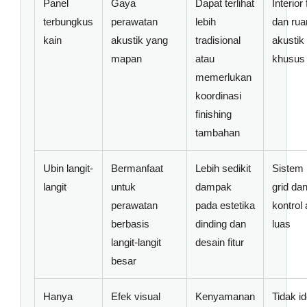
Panel
Gaya
Dapat terlihat
Interior
terbungkus
perawatan
lebih
dan rua
kain
akustik yang
tradisional
akustik
mapan
atau
khusus
memerlukan
koordinasi
finishing
tambahan
Ubin langit-
Bermanfaat
Lebih sedikit
Sistem 
langit
untuk
dampak
grid da
perawatan
pada estetika
kontrol
berbasis
dinding dan
luas
langit-langit
desain fitur
besar
Hanya
Efek visual
Kenyamanan
Tidak id