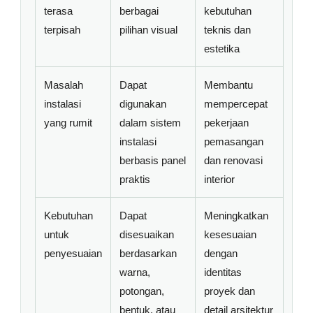
terasa
berbagai
kebutuhan
terpisah
pilihan visual
teknis dan
estetika
Masalah
Dapat
Membantu
instalasi
digunakan
mempercepat
yang rumit
dalam sistem
pekerjaan
instalasi
pemasangan
berbasis panel
dan renovasi
praktis
interior
Kebutuhan
Dapat
Meningkatkan
untuk
disesuaikan
kesesuaian
penyesuaian
berdasarkan
dengan
warna,
identitas
potongan,
proyek dan
bentuk, atau
detail arsitektur