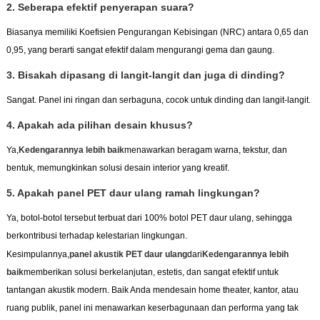
2. Seberapa efektif penyerapan suara?
Biasanya memiliki Koefisien Pengurangan Kebisingan (NRC) antara 0,65 dan
0,95, yang berarti sangat efektif dalam mengurangi gema dan gaung.
3. Bisakah dipasang di langit-langit dan juga di dinding?
Sangat. Panel ini ringan dan serbaguna, cocok untuk dinding dan langit-langit.
4. Apakah ada pilihan desain khusus?
Ya,
Kedengarannya lebih baik
menawarkan beragam warna, tekstur, dan
bentuk, memungkinkan solusi desain interior yang kreatif.
5. Apakah panel PET daur ulang ramah lingkungan?
Ya, botol-botol tersebut terbuat dari 100% botol PET daur ulang, sehingga
berkontribusi terhadap kelestarian lingkungan.
Kesimpulannya,
panel akustik PET daur ulang
dari
Kedengarannya lebih
baik
memberikan solusi berkelanjutan, estetis, dan sangat efektif untuk
tantangan akustik modern. Baik Anda mendesain home theater, kantor, atau
ruang publik, panel ini menawarkan keserbagunaan dan performa yang tak