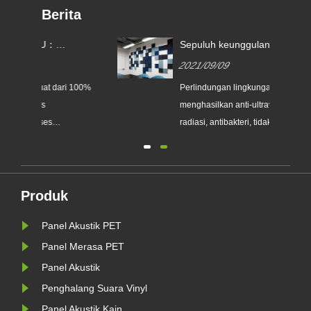
Berita
Sepuluh keunggulan panel
KEDAT
penyerap suara.
Penyeka
2021/09/09
2023/0
100%
Perlindungan lingkungan: Ini
Panel Ak
menghasilkan anti-ultraviolet, non-
polieste
radiasi, antibakteri, tidak ada
pelubang
an
formaldehida, amonia, benzena dan
produksi
bah,
...
ramah li
t
emisi, li
panel aku
Produk
an
membuat
Panel Akustik PET
insulatif
memasok 
Panel Merasa PET
Panel Akustik
Penghalang Suara Vinyl
Panel Akustik Kain