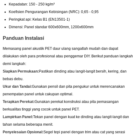
Kepadatan: 150 - 250 kg/m³
Koefisien Pengurangan Kebisingan (NRC): 0,65 - 0,95
Peringkat api: Kelas B1 (EN13501-1)
Dimensi: Panel standar 600x600mm, 1200x600mm
Panduan Instalasi
Memasang panel akustik PET daur ulang sangatlah mudah dan dapat
dilakukan oleh para profesional atau penggemar DIY. Berikut panduan langkah
demi langkah:
Siapkan Permukaan:
Pastikan dinding atau langit-langit bersih, kering, dan
bebas debu.
Ukur dan Tandai:
Gunakan pensil dan pita pengukur untuk merencanakan
penempatan panel untuk cakupan optimal.
Terapkan Perekat:
Gunakan perekat konstruksi atau pita pemasangan
berkualitas tinggi yang cocok untuk panel PET.
Lampirkan Panel:
Tekan panel dengan kuat ke dinding atau langit-langit dan
tahan selama beberapa menit.
Penyelesaian Opsional:
Segel tepi panel dengan trim atau cat yang serasi