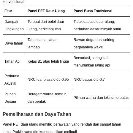
konvensional:
Fitur
Panel PET Daur Ulang
Panel Busa Tradisional
Dampak
Terbuat dari botol daur
Tidak dapat didaur ulang,
Lingkungan
ulang, berkelanjutan
berbahan dasar minyak bumi
Tahan lama, tahan
Rawan degradasi seiring
Daya tahan
lembab
berjalannya waktu
Bervariasi, sering kali
Tahan Api
Kelas B1 atau lebih tinggi
menurunkan rating api
Performa
NRC luar biasa 0,65-0,95
NRC bagus 0,5-0,7
Akustik
Pilihan
Beragam warna, tekstur,
Pilihan warna dan tekstur terbatas
Desain
dan bentuk
Pemeliharaan dan Daya Tahan
Panel PET daur ulang memiliki perawatan yang rendah dan sangat tahan
lama. Praktik yang direkomendasikan meliputi: